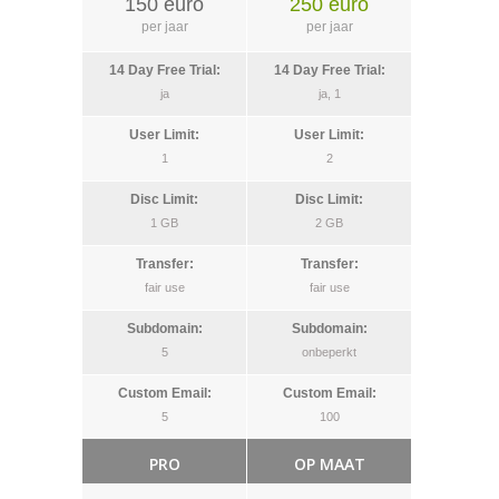
150 euro
250 euro
per jaar
per jaar
ja
ja, 1
1
2
1 GB
2 GB
fair use
fair use
5
onbeperkt
5
100
PRO
OP MAAT