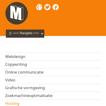
Mixette
>
Diensten
> Hosting
Webdesign
Copywriting
Online communicatie
Video
Grafische vormgeving
Zoekmachineoptimalisatie
Hosting