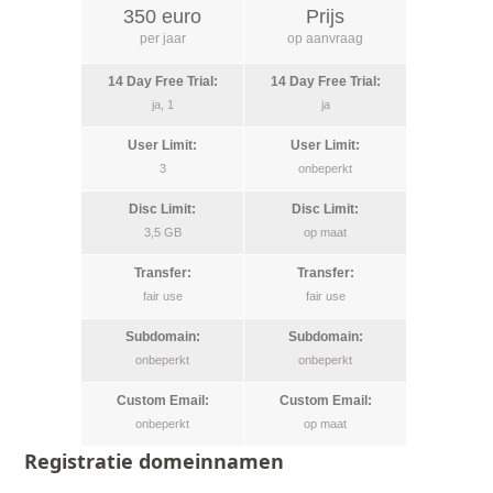
350 euro
Prijs
per jaar
op aanvraag
ja, 1
ja
3
onbeperkt
3,5 GB
op maat
fair use
fair use
onbeperkt
onbeperkt
onbeperkt
op maat
Registratie domeinnamen