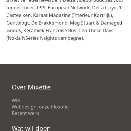
In het verleden leverde Mixette videoproducties voor
(onder meer) IPPF European Network, Delta Lloyd, ’t
Casteelken, Karaat Magazine (Interieur Kortrijk),
Gentblogt, De Brakke Hond, Meg Stuart & Damaged
Goods, Keramiek Françoise Busin en These Days
(Nokia NSeries Nsights campagne).
Over Mixette
Wie
Webdesign: onze filosofie
Recent werk
Wat wij doen