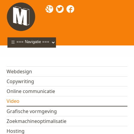
Mixette
>
Diensten
> Video
Webdesign
Copywriting
Online communicatie
Video
Grafische vormgeving
Zoekmachineoptimalisatie
Hosting