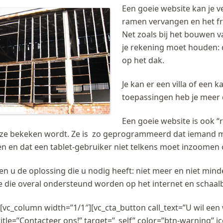
Een goeie website kan je 
ramen vervangen en het fr
Net zoals bij het bouwen v
je rekening moet houden:
op het dak.
Je kan er een villa of een
toepassingen heb je meer
Een goeie website is ook “
ze bekeken wordt. Ze is zo geprogrammeerd dat iemand m
n en dat een tablet-gebruiker niet telkens moet inzoomen 
n u de oplossing die u nodig heeft: niet meer en niet min
 die overal ondersteund worden op het internet en schaalb
[vc_column width=”1/1″][vc_cta_button call_text=”U wil ee
title=”Contacteer ons!” target=”_self” color=”btn-warning” 