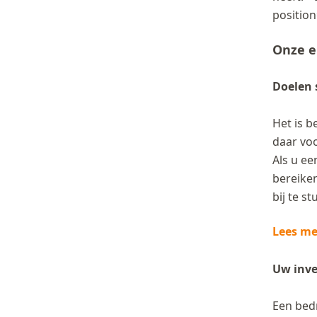
position
Onze e
Doelen s
Het is b
daar vo
Als u ee
bereiken
bij te s
Lees mee
Uw inve
Een bedr