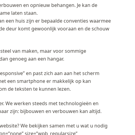
verbouwen en opnieuw behangen. Je kan de
ame laten staan.
an een huis zijn er bepaalde conventies waarmee
 de deur komt gewoonlijk vooraan en de schouw
 kasteel van maken, maar voor sommige
 dan genoeg aan een hangar.
responsive” en past zich aan aan het scherm
et een smartphone er makkelijk op kan
om de teksten te kunnen lezen.
der. We werken steeds met technologieën en
aar zijn: bijbouwen en verbouwen kan altijd.
n website? We bekijken samen met u wat u nodig
icon=”none” size=”wpb_regularsize”