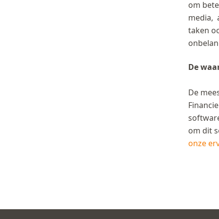
om beter
media, a
taken oo
onbelan
De waa
De meest
Financie
softwar
om dit s
onze er