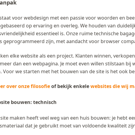
aanpak
staat voor webdesign met een passie voor woorden en beel
 gebaseerd op ervaring en overleg. We houden van duidelij
vriendelijkheid essentieel is. Onze ruime technische bagag
s geprogrammeerd zijn, met aandacht voor browser compati
ken elke website als een project. Klanten winnen, verkopen o
eer dan een webpagina. Je moet even willen stilstaan bij wat
. Voor we starten met het bouwen van de site is het ook bel
r over onze filosofie
of bekijk enkele
websites die wij 
site bouwen: technisch
ite maken heeft veel weg van een huis bouwen: je hebt een 
smateriaal dat je gebruikt moet van voldoende kwaliteit zi