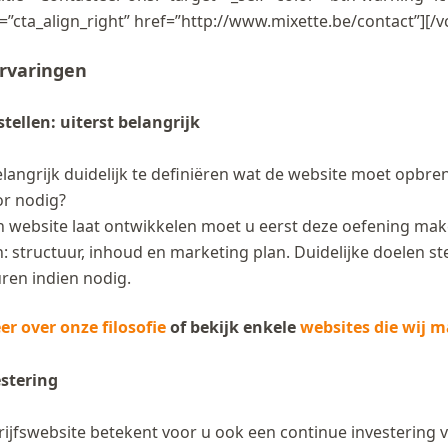
=”cta_align_right” href=”http://www.mixette.be/contact”][/
rvaringen
tellen: uiterst belangrijk
elangrijk duidelijk te definiëren wat de website moet opbre
or nodig?
n website laat ontwikkelen moet u eerst deze oefening make
: structuur, inhoud en marketing plan. Duidelijke doelen s
turen indien nodig.
r over onze filosofie
of bekijk enkele
websites die wij 
stering
ijfswebsite betekent voor u ook een continue investering v