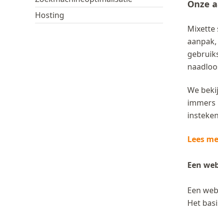
Onze 
Hosting
Mixette 
aanpak,
gebruiks
naadloo
We bekij
immers m
insteken
Lees mee
Een web
Een webs
Het basi