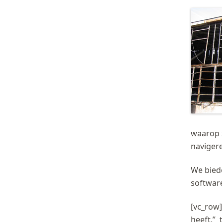
waarop 
navigere
We biede
software
[vc_row]
heeft.” 