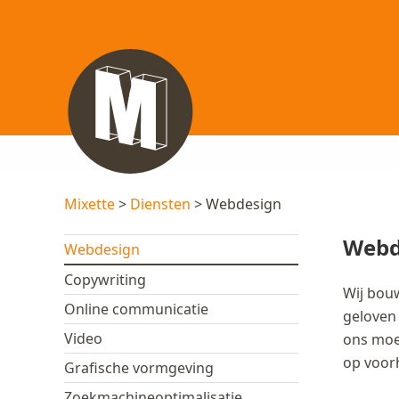
Mixette
>
Diensten
> Webdesign
Webd
Webdesign
Copywriting
Wij bouw
Online communicatie
geloven 
Video
ons moe
op voor
Grafische vormgeving
Zoekmachineoptimalisatie