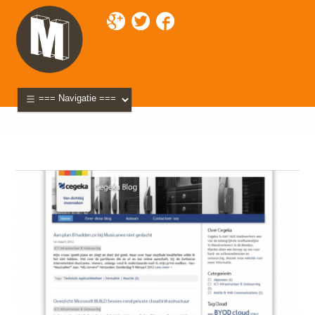
Mixette
>
Portfolio
>
Cegeka Tech Blog
> cegeka-blog