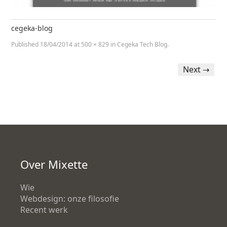
cegeka-blog
Published
18/04/2014
at
500 × 829
in
Cegeka Tech Blog
.
Next →
Over Mixette
Wie
Webdesign: onze filosofie
Recent werk