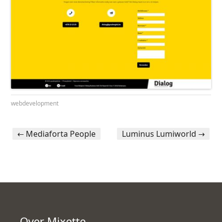
webdevelopment
←
Mediaforta People
Luminus Lumiworld
→
Portfolio navigation
Over Mixette