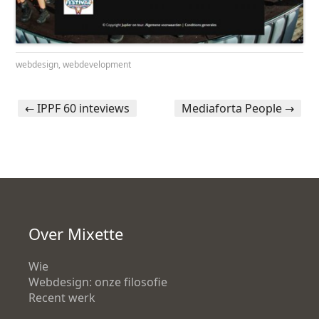
webdesign
,
webdevelopment
←
IPPF 60 inteviews
Mediaforta People
→
Portfolio navigation
Over Mixette
Wie
Webdesign: onze filosofie
Recent werk