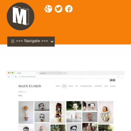
Mixette
>
Portfolio
>
Maen Florin
> maen-page-wall