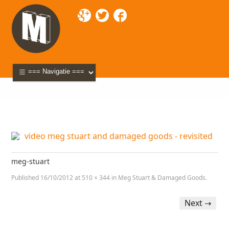
Mixette
>
Portfolio
>
Meg Stuart & Damaged Goods
> meg-stuart
meg-stuart
Published
16/10/2012
at
510 × 344
in
Meg Stuart & Damaged Goods
.
Next →