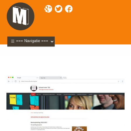
Mixette
>
Portfolio
>
School voor TGI
> schooloor-tgi-
page