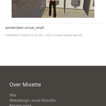
amsterdam-urinal_small
Published
21/06/2012
at
350 × 265
in
Saaie nieuwe wereld
.
Over Mixette
Wie
Webdesign: onze filosofie
Recent werk