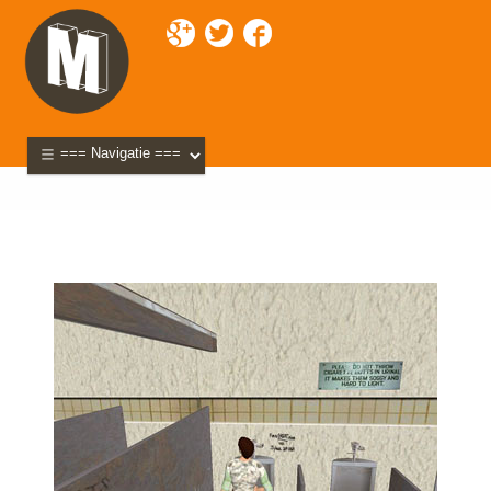
Mixette
>
Blog
>
internet
>
Saaie nieuwe wereld
>
amsterdam-urinal_small