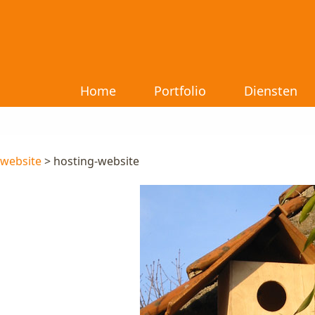
Home
Portfolio
Diensten
 website
> hosting-website