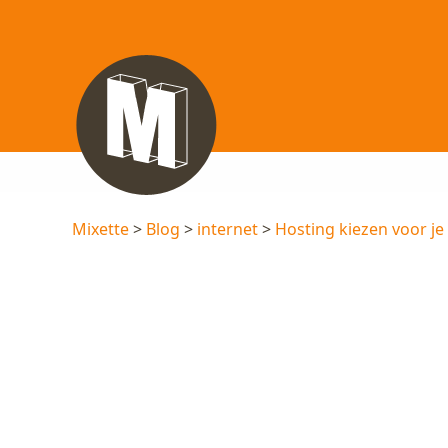
Mixette
>
Blog
>
internet
>
Hosting kiezen voor je