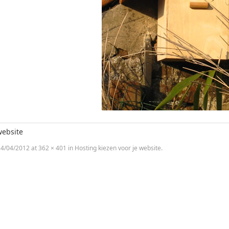
website
4/04/2012
at
362 × 401
in
Hosting kiezen voor je website
.