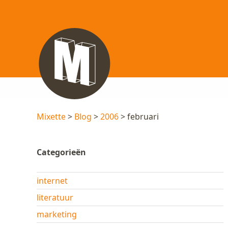
Mixette
>
Blog
>
2006
> februari
Categorieën
internet
literatuur
marketing