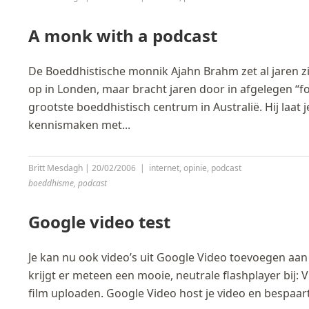
A monk with a podcast
De Boeddhistische monnik Ajahn Brahm zet al jaren zi
op in Londen, maar bracht jaren door in afgelegen “fo
grootste boeddhistisch centrum in Australië. Hij laa
kennismaken met...
Britt Mesdagh
|
20/02/2006
|
internet
,
opinie
,
podcast
boeddhisme
,
podcast
Google video test
Je kan nu ook video’s uit Google Video toevoegen aan
krijgt er meteen een mooie, neutrale flashplayer bij: 
film uploaden. Google Video host je video en bespaart 