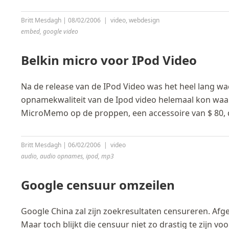
Britt Mesdagh
|
08/02/2006
|
video
,
webdesign
embed
,
google video
Belkin micro voor IPod Video
Na de release van de IPod Video was het heel lang w
opnamekwaliteit van de Ipod video helemaal kon w
MicroMemo op de proppen, een accessoire van $ 80, da
Britt Mesdagh
|
06/02/2006
|
video
audio
,
audio opnames
,
ipod
,
mp3
Google censuur omzeilen
Google China zal zijn zoekresultaten censureren. Afge
Maar toch blijkt die censuur niet zo drastig te zijn v