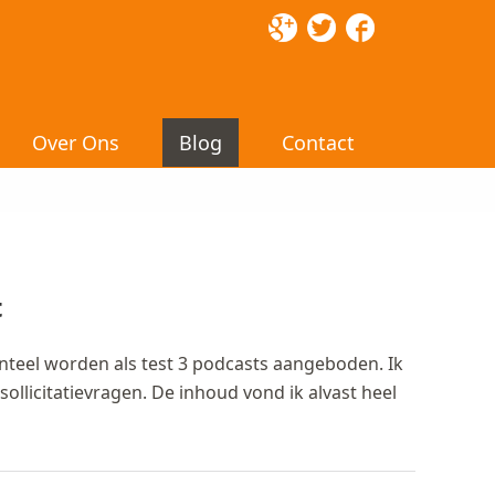
Over Ons
Blog
Contact
t
eel worden als test 3 podcasts aangeboden. Ik
ollicitatievragen. De inhoud vond ik alvast heel