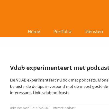
Home
Portfolio
Diensten
Vdab experimenteert met podcas
De VDAB experimenteert nu ook met podcasts. Monent
beluisterde de tips in verband met de meest gestelde s
interessant. Link: vdab-podcasts
Britt Mesdagh
|
21/02/2006
|
internet
,
podcast