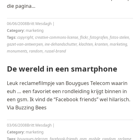
die pagina...
06/06/2008
Britt Mesdagh
|
Category:
marketing
Tags:
copyright
,
creative-commons-license
,
flickr
,
fotografen
,
fotos-stelen
,
gazet-van-antwerpen
,
ine-dehandschutter
,
klachten
,
kranten
,
marketing
,
monuments
,
random
,
russel-brand
De wereld in een smartphone
Leuk reclamefilmpje van Bouygues Telecom waarin
euh … een favoriet een rondleiding krijgt binnen in
een gsm. Ik vind de “Facebook friends” wel hilarisch.
Via Buzzing Bees
03/06/2008
Britt Mesdagh
|
Category:
marketing
Tags:
bouygues-telecom
,
facebook-friends
,
gsm
,
mobile
,
random
,
reclame
,