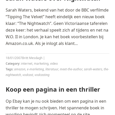
Sarah Waters, bekend van het door de BBC verfilmde
“Tipping The Velvet” heeft eindelijk een nieuw boek
klaar: “The Nightwatch”. Geen Victoriaanse taferelen
deze keer: het verhaal speelt zich af tijdens en net na
W.O. II in London. Je kan het boek voorbestellen bij
Amazon.co.uk. Als je inlogt als klant...
18/01/2007
Britt Mesdagh
|
Category:
internet
,
marketing
,
video
Tags:
amazon
,
e-marketing
,
literatuur
,
meet-the-author
,
sarah-waters
,
the-
nightwatch
,
vodcast
,
vodcasting
Koop een pagina in een thriller
Op Ebay kan je nu ook bieden om een pagina in een
thriller te mogen schrijven. Het spannende boek in
wording bevindt zich momenteel op de site