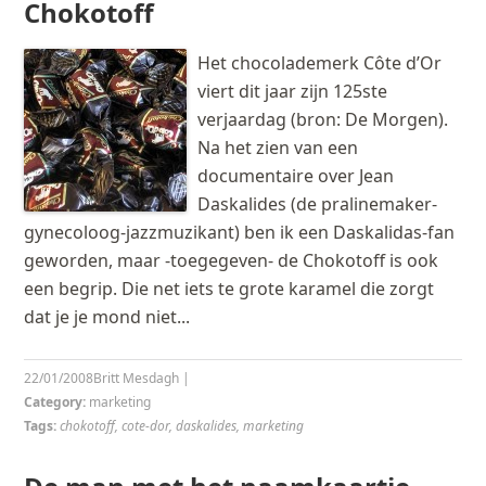
Chokotoff
Het chocolademerk Côte d’Or
viert dit jaar zijn 125ste
verjaardag (bron: De Morgen).
Na het zien van een
documentaire over Jean
Daskalides (de pralinemaker-
gynecoloog-jazzmuzikant) ben ik een Daskalidas-fan
geworden, maar -toegegeven- de Chokotoff is ook
een begrip. Die net iets te grote karamel die zorgt
dat je je mond niet...
22/01/2008
Britt Mesdagh
|
Category:
marketing
Tags:
chokotoff
,
cote-dor
,
daskalides
,
marketing