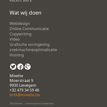
Recent werk
Wat wij doen
Webdesign
Online Communicatie
Copywriting
Video
Grafische vormgeving
zoekmachineoptimalisatie
Hosting
Mixette
Moerstraat 9
9930 Lievegem
+32 479 34 59 46
britt@mixette.be
Disclaimer
|
verkoopsvoorwaarden