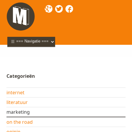
Mixette
>
Blog
> marketing
Categorieën
internet
literatuur
marketing
on the road
opinie