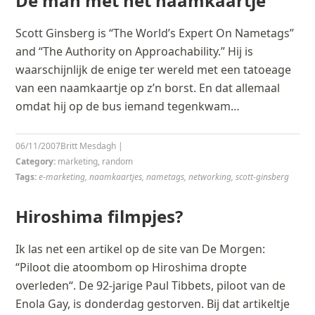
De man met het naamkaartje
Scott Ginsberg is “The World’s Expert On Nametags”
and “The Authority on Approachability.” Hij is
waarschijnlijk de enige ter wereld met een tatoeage
van een naamkaartje op z’n borst. En dat allemaal
omdat hij op de bus iemand tegenkwam…
06/11/2007
Britt Mesdagh
|
Category:
marketing
,
random
Tags:
e-marketing
,
naamkaartjes
,
nametags
,
networking
,
scott-ginsberg
Hiroshima filmpjes?
Ik las net een artikel op de site van De Morgen:
“Piloot die atoombom op Hiroshima dropte
overleden“. De 92-jarige Paul Tibbets, piloot van de
Enola Gay, is donderdag gestorven. Bij dat artikeltje