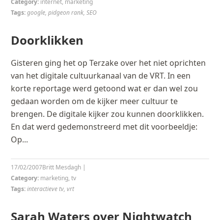
Category:
internet
,
marketing
Tags:
google
,
pidgeon rank
,
SEO
Doorklikken
Gisteren ging het op Terzake over het niet oprichten
van het digitale cultuurkanaal van de VRT. In een
korte reportage werd getoond wat er dan wel zou
gedaan worden om de kijker meer cultuur te
brengen. De digitale kijker zou kunnen doorklikken.
En dat werd gedemonstreerd met dit voorbeeldje:
Op...
17/02/2007
Britt Mesdagh
|
Category:
marketing
,
tv
Tags:
interactieve tv
,
vrt
Sarah Waters over Nightwatch