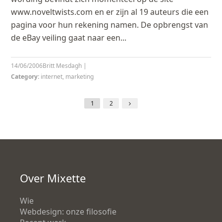
www.noveltwists.com en er zijn al 19 auteurs die een
pagina voor hun rekening namen. De opbrengst van
de eBay veiling gaat naar een...
14/06/2006
Britt Mesdagh
|
Category:
internet
,
marketing
1
2
Over Mixette
Wie
Webdesign: onze filosofie