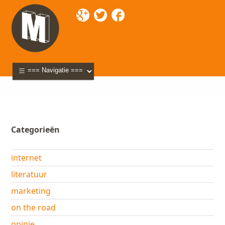
Mixette
>
Blog
>
2007
> oktober
Categorieën
internet
literatuur
marketing
on the road
opinie