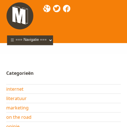
Mixette
>
Blog
>
2011
> mei
Categorieën
internet
literatuur
marketing
on the road
opinie