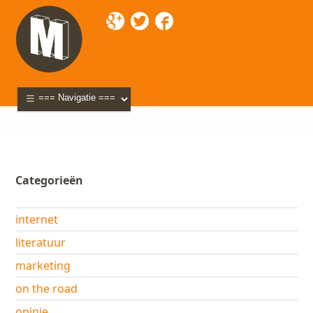
Mixette
>
Blog
> webcontent
Categorieën
internet
literatuur
marketing
on the road
opinie