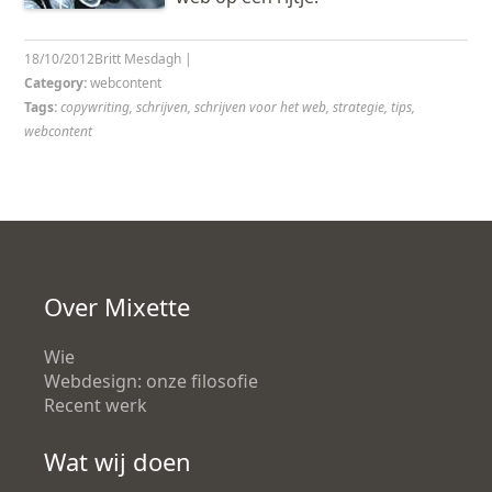
18/10/2012
Britt Mesdagh
|
Category:
webcontent
Tags:
copywriting
,
schrijven
,
schrijven voor het web
,
strategie
,
tips
,
webcontent
Over Mixette
Wie
Webdesign: onze filosofie
Recent werk
Wat wij doen