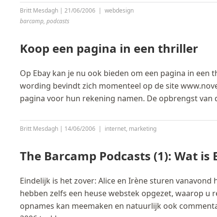
Britt Mesdagh
|
21/06/2006
|
webdesign
barcamp
,
podcasts
Koop een pagina in een thriller
Op Ebay kan je nu ook bieden om een pagina in een th
wording bevindt zich momenteel op de site www.novelt
pagina voor hun rekening namen. De opbrengst van de
Britt Mesdagh
|
14/06/2006
|
internet
,
marketing
The Barcamp Podcasts (1): Wat is
Eindelijk is het zover: Alice en Irène sturen vanavon
hebben zelfs een heuse webstek opgezet, waarop u 
opnames kan meemaken en natuurlijk ook comment