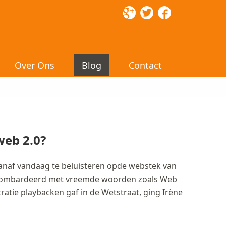
Over Ons
Blog
Contact
web 2.0?
anaf vandaag te beluisteren opde webstek van
gebombardeerd met vreemde woorden zoals Web
tratie playbacken gaf in de Wetstraat, ging Irène