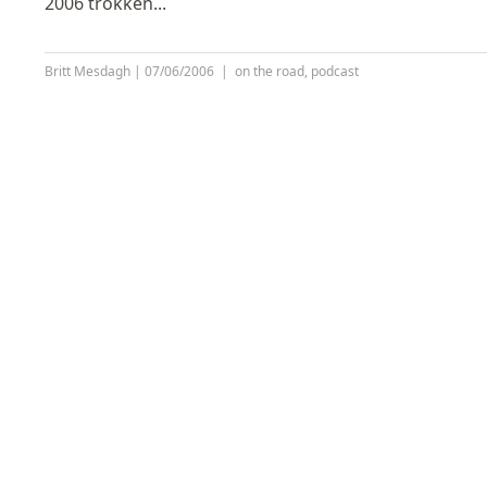
2006 trokken...
Britt Mesdagh
|
07/06/2006
|
on the road
,
podcast