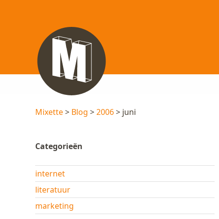
Mixette
>
Blog
>
2006
> juni
Categorieën
internet
literatuur
marketing