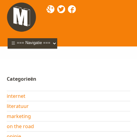
Mixette
>
Blog
>
webdesign
> Papieren facturen
Categorieën
internet
literatuur
marketing
on the road
opinie