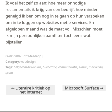
Ik voel het zelf zo aan: hoe meer onnodige
reclamemails ik krijg van een bedrijf, hoe minder
geneigd ik ben om nog in te gaan op hun verzoeken
om in te loggen op websites met e-services. En
afgelopen maand was de maat vol. Misschien moet
ik mijn persoonlijke spamfilter toch eens wat
bijstellen.
06/06/2007
Britt Mesdagh
|
Category:
webdesign
Tags:
belgacom-bill-online
,
burocratie
,
communicatie
,
e-mail
,
marketing
,
spam
←
Literaire kritiek op
Microsoft Surface
→
het internet
Post navigation