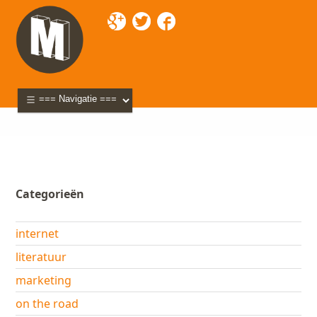
Mixette
>
Blog
>
webdesign
> The Barcamp Podcasts
(2): wat is web 2.0?
Categorieën
internet
literatuur
marketing
on the road