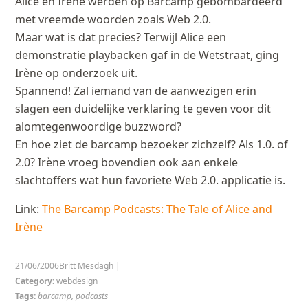
Alice en Irène werden op Barcamp gebombardeerd
met vreemde woorden zoals Web 2.0.
Maar wat is dat precies? Terwijl Alice een
demonstratie playbacken gaf in de Wetstraat, ging
Irène op onderzoek uit.
Spannend! Zal iemand van de aanwezigen erin
slagen een duidelijke verklaring te geven voor dit
alomtegenwoordige buzzword?
En hoe ziet de barcamp bezoeker zichzelf? Als 1.0. of
2.0? Irène vroeg bovendien ook aan enkele
slachtoffers wat hun favoriete Web 2.0. applicatie is.
Link:
The Barcamp Podcasts: The Tale of Alice and
Irène
21/06/2006
Britt Mesdagh
|
Category:
webdesign
Tags:
barcamp
,
podcasts