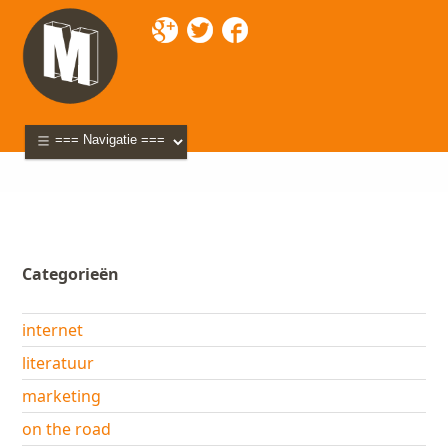
Mixette
>
Blog
>
internet
> Where Did My Beautiful
Internet Go?
Categorieën
internet
literatuur
marketing
on the road