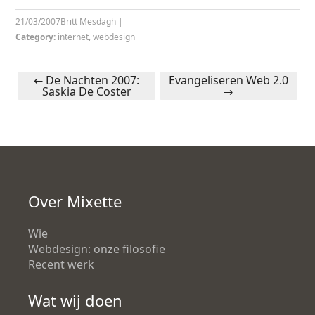
21/03/2007
Britt Mesdagh
|
Category:
internet
,
webdesign
←
De Nachten 2007:
Evangeliseren Web 2.0
Saskia De Coster
→
Post navigation
Over Mixette
Wie
Webdesign: onze filosofie
Recent werk
Wat wij doen