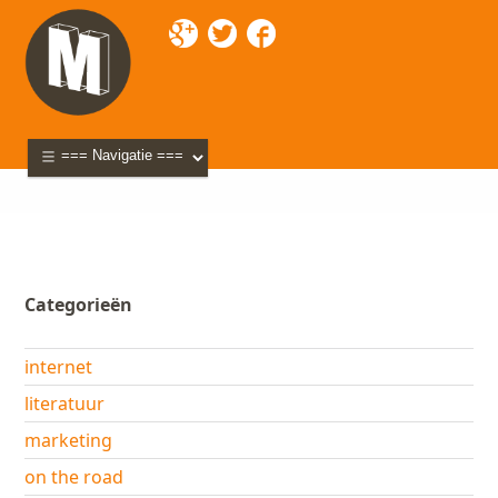
Mixette
>
Blog
>
webcontent
> Webcontent: 10 tips
voor een goeie website
Categorieën
internet
literatuur
marketing
on the road