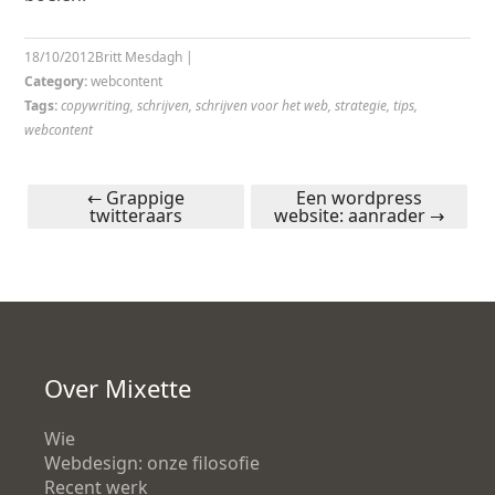
18/10/2012
Britt Mesdagh
|
Category:
webcontent
Tags:
copywriting
,
schrijven
,
schrijven voor het web
,
strategie
,
tips
,
webcontent
←
Grappige
Een wordpress
twitteraars
website: aanrader
→
Post navigation
Over Mixette
Wie
Webdesign: onze filosofie
Recent werk