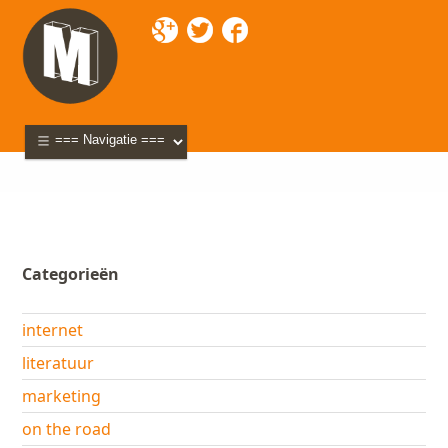
Mixette
>
Blog
>
webdesign
> Google schermt
sleutelwoorden af
Categorieën
internet
literatuur
marketing
on the road