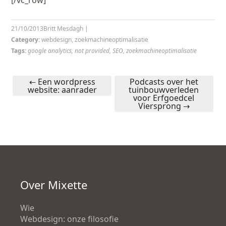
[/vc_row]
21/10/2013
Britt Mesdagh
|
Category:
webdesign
,
zoekmachineoptimalisatie
Tags:
google analytics
,
not provided
,
SEO
,
zoekmachineoptimalisatie
←
Een wordpress
Podcasts over het
website: aanrader
tuinbouwverleden
Post navigation
voor Erfgoedcel
Viersprong
→
Over Mixette
Wie
Webdesign: onze filosofie