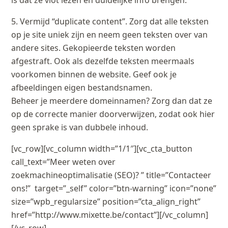
is dat ze vlot lezen en duidelijke info brengen.
5. Vermijd “duplicate content”. Zorg dat alle teksten
op je site uniek zijn en neem geen teksten over van
andere sites. Gekopieerde teksten worden
afgestraft. Ook als dezelfde teksten meermaals
voorkomen binnen de website. Geef ook je
afbeeldingen eigen bestandsnamen.
Beheer je meerdere domeinnamen? Zorg dan dat ze
op de correcte manier doorverwijzen, zodat ook hier
geen sprake is van dubbele inhoud.
[vc_row][vc_column width=”1/1″][vc_cta_button
call_text=”Meer weten over
zoekmachineoptimalisatie (SEO)? ” title=”Contacteer
ons!” target=”_self” color=”btn-warning” icon=”none”
size=”wpb_regularsize” position=”cta_align_right”
href=”http://www.mixette.be/contact”][/vc_column]