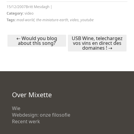
15/12/2007
Britt Mesdagh
|
Category:
video
Tags:
mad-world
,
the-miniature-earth
,
video
,
youtube
←
Would you blog
USB Wine, telechargez
about this song?
vos vins en direct des
Post navigation
domaines !
→
Over Mixette
Wie
Webdesign: onze filosofie
Recent werk