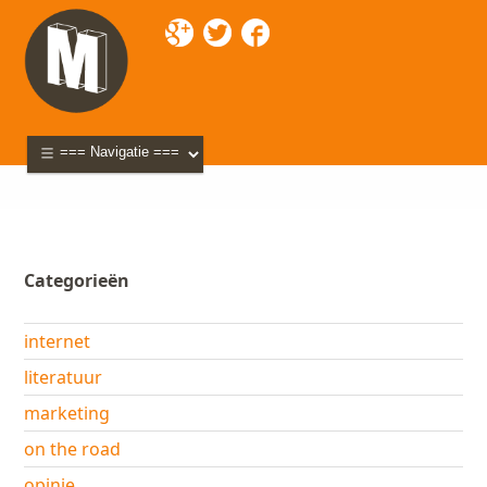
Mixette
>
Blog
>
video
> Kleine wereld
Categorieën
internet
literatuur
marketing
on the road
opinie