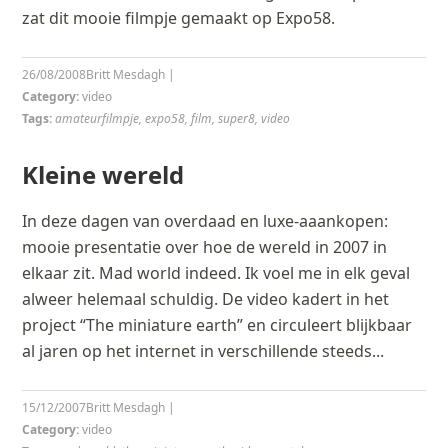
zat dit mooie filmpje gemaakt op Expo58.
26/08/2008
Britt Mesdagh
|
Category:
video
Tags:
amateurfilmpje
,
expo58
,
film
,
super8
,
video
Kleine wereld
In deze dagen van overdaad en luxe-aaankopen:
mooie presentatie over hoe de wereld in 2007 in
elkaar zit. Mad world indeed. Ik voel me in elk geval
alweer helemaal schuldig. De video kadert in het
project “The miniature earth” en circuleert blijkbaar
al jaren op het internet in verschillende steeds...
15/12/2007
Britt Mesdagh
|
Category:
video