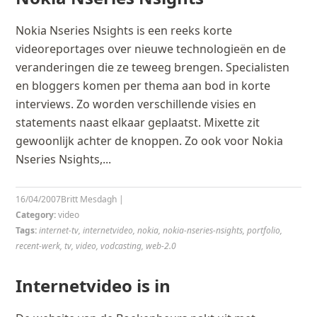
Nokia Nseries Nsights is een reeks korte
videoreportages over nieuwe technologieën en de
veranderingen die ze teweeg brengen. Specialisten
en bloggers komen per thema aan bod in korte
interviews. Zo worden verschillende visies en
statements naast elkaar geplaatst. Mixette zit
gewoonlijk achter de knoppen. Zo ook voor Nokia
Nseries Nsights,...
16/04/2007
Britt Mesdagh
|
Category:
video
Tags:
internet-tv
,
internetvideo
,
nokia
,
nokia-nseries-nsights
,
portfolio
,
recent-werk
,
tv
,
video
,
vodcasting
,
web-2.0
Internetvideo is in