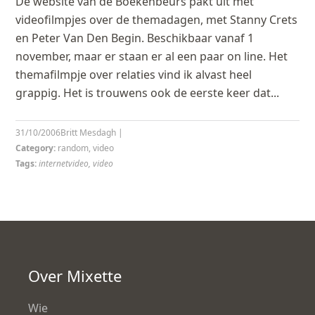
De website van de Boekenbeurs pakt uit met
videofilmpjes over de themadagen, met Stanny Crets
en Peter Van Den Begin. Beschikbaar vanaf 1
november, maar er staan er al een paar on line. Het
themafilmpje over relaties vind ik alvast heel
grappig. Het is trouwens ook de eerste keer dat...
31/10/2006
Britt Mesdagh
|
Category:
random
,
video
Tags:
internetvideo
,
video
Over Mixette
Wie