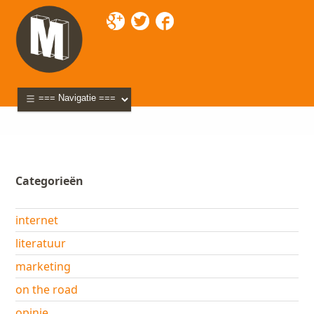
Mixette
>
Blog
> video
Categorieën
internet
literatuur
marketing
on the road
opinie