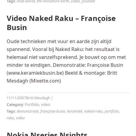
Tags:
mad-world
,
the-miniature-earth
,
video
,
youtube
Video Naked Raku – Françoise
Busin
Oude technieken met vuur en aarde zijn altijd
spannend. Vooral bij Naked Raku: het resultaat is
helemaal niet vanzelfsprekend. Je bouwt op om met
minder te eindigen. Demonstratie: Françoise Busin
(www.keramiekbusin.be) Beeld & montage: Britt
Mesdagh (Mixette.com)
11/11/2007
Britt Mesdagh
|
Category:
Portfolio
,
video
Tags:
demonstratie
,
françoise-busin
,
keramiek
,
naked-raku
,
portfolio
,
raku
,
video
Nokia Nseries Nsights