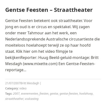
Gentse Feesten – Straattheater
Gentse Feesten betekent ook straattheater. Voor
jong en oud is er circus en spektakel. Wij zagen
onder meer Tahmour aan het werk, een
Nederlandssprekende Australische circusartieste die
moeiteloos hoelahoept terwijl ze op haar hoofd
staat. Klik hier om het video filmpje te
bekijkenReporter: Huug Beeld-geluid-montage: Britt
Mesdagh (www.mixette.com) Een Gentse-Feesten-
reportage...
21/07/2007
Britt Mesdagh
|
Category:
video
Tags:
2007
,
evenementen
,
feesten
,
gentse
,
gentse-feesten
,
hoelahoep
,
straattheather
,
vodcasting