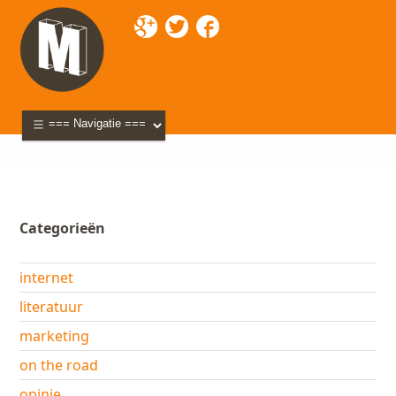
Mixette
>
Blog
> 2007
Categorieën
internet
literatuur
marketing
on the road
opinie