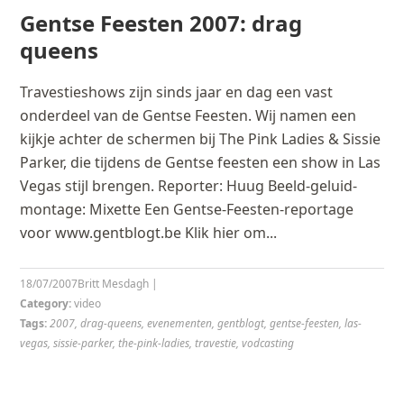
Gentse Feesten 2007: drag
queens
Travestieshows zijn sinds jaar en dag een vast
onderdeel van de Gentse Feesten. Wij namen een
kijkje achter de schermen bij The Pink Ladies & Sissie
Parker, die tijdens de Gentse feesten een show in Las
Vegas stijl brengen. Reporter: Huug Beeld-geluid-
montage: Mixette Een Gentse-Feesten-reportage
voor www.gentblogt.be Klik hier om...
18/07/2007
Britt Mesdagh
|
Category:
video
Tags:
2007
,
drag-queens
,
evenementen
,
gentblogt
,
gentse-feesten
,
las-
vegas
,
sissie-parker
,
the-pink-ladies
,
travestie
,
vodcasting