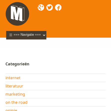
Mixette
>
Blog
> BGGD
Categorieën
internet
literatuur
marketing
on the road
opinie