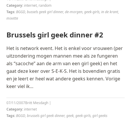
Category:
internet
,
random
Tags:
BGGD
,
bussels geek girl dinner
,
de-morgen
,
geek-girls
,
in de krant
,
mixette
Brussels girl geek dinner #2
Het is network event. Het is enkel voor vrouwen (per
uitzondering mogen mannen mee als ze fungeren
als “sacoche” aan de arm van een girl geek) en het
gaat deze keer over S-E-K-S. Het is bovendien gratis
en je leert er heel wat andere geeks kennen. Vorige
keer viel ik...
07/11/2007
Britt Mesdagh
|
Category:
internet
Tags:
BGGD
,
brussels girl geek dinner
,
geek
,
geek-girls
,
girl geeks