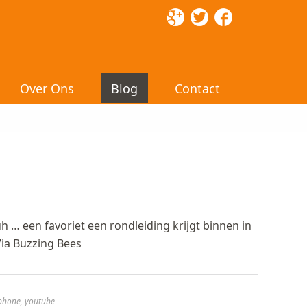
Over Ons
Blog
Contact
… een favoriet een rondleiding krijgt binnen in
Via Buzzing Bees
phone
,
youtube