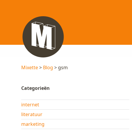
Mixette
>
Blog
> gsm
Categorieën
internet
literatuur
marketing