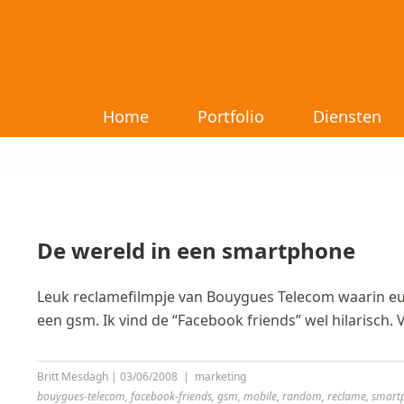
Home
Portfolio
Diensten
De wereld in een smartphone
Leuk reclamefilmpje van Bouygues Telecom waarin euh 
een gsm. Ik vind de “Facebook friends” wel hilarisch. 
Britt Mesdagh
|
03/06/2008
|
marketing
bouygues-telecom
,
facebook-friends
,
gsm
,
mobile
,
random
,
reclame
,
smart