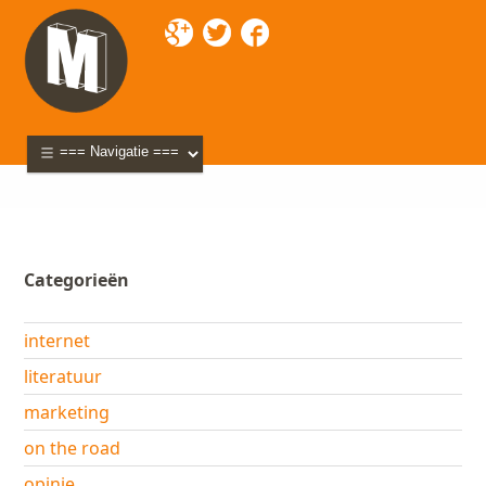
Mixette
>
Blog
> social media
Categorieën
internet
literatuur
marketing
on the road
opinie