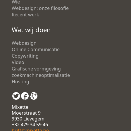
Wie
Webdesign: onze filosofie
Recent werk
Wat wij doen
Webdesign
Online Communicatie
Copywriting
Video
Grafische vormgeving
zoekmachineoptimalisatie
Hosting
Mixette
Moerstraat 9
9930 Lievegem
+32 479 34 59 46
britt@mixette.be