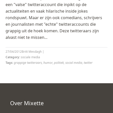
een "valse" twitteraccount die inpikt op de
actualiteiten en vaak hilarische inside jokes
rondspuwt. Maar er zijn ook comedians, schrijvers
en journalisten met "echte" twitteraccounts die
grappig uit de hoek komen. Deze twitteraars zijn
alvast niet te missen...
27/04/2012
Britt Mesdagh
|
Category:
sociale media
Tags:
grappige twitteraars
,
humor
,
politiek
,
social media
,
twitter
Over Mixette