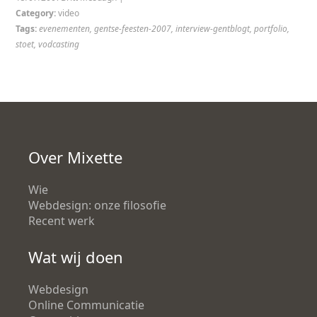
Category:
video
Tags:
evenementen
,
gentse-feesten-2007
,
interview-gentblogt
,
portfolio
,
stoet
,
vodcasting
Over Mixette
Wie
Webdesign: onze filosofie
Recent werk
Wat wij doen
Webdesign
Online Communicatie