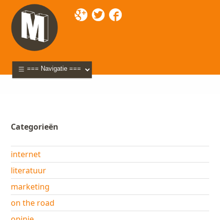
Mixette
>
Blog
> stoet
Categorieën
internet
literatuur
marketing
on the road
opinie