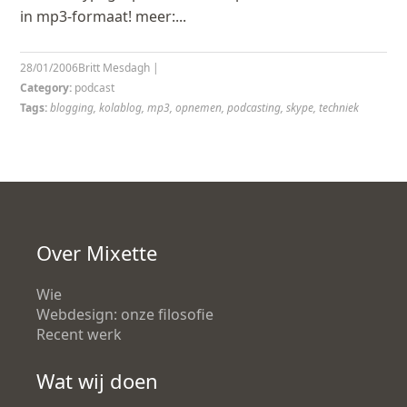
in mp3-formaat! meer:...
28/01/2006
Britt Mesdagh
|
Category:
podcast
Tags:
blogging
,
kolablog
,
mp3
,
opnemen
,
podcasting
,
skype
,
techniek
Over Mixette
Wie
Webdesign: onze filosofie
Recent werk
Wat wij doen