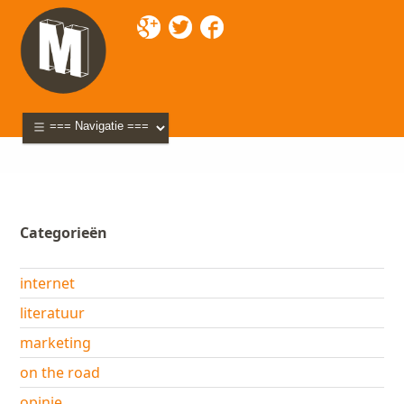
Mixette
>
Blog
> techniek
Categorieën
internet
literatuur
marketing
on the road
opinie