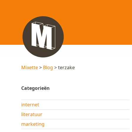
Mixette
>
Blog
> terzake
Categorieën
internet
literatuur
marketing