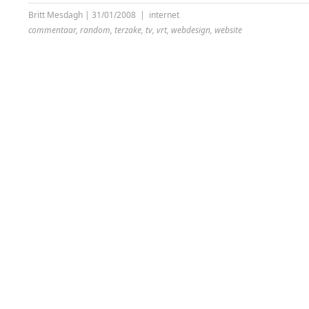
Britt Mesdagh
|
31/01/2008
|
internet
commentaar
,
random
,
terzake
,
tv
,
vrt
,
webdesign
,
website