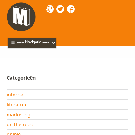
Mixette
>
Blog
> amateurfilmpje
Categorieën
internet
literatuur
marketing
on the road
opinie