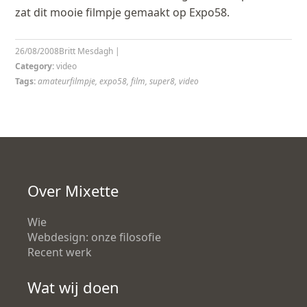
zat dit mooie filmpje gemaakt op Expo58.
26/08/2008
Britt Mesdagh
|
Category:
video
Tags:
amateurfilmpje
,
expo58
,
film
,
super8
,
video
Over Mixette
Wie
Webdesign: onze filosofie
Recent werk
Wat wij doen