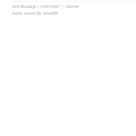
Britt Mesdagh
|
25/01/2007
|
internet
humo
,
second life
,
seconflife