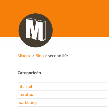
Mixette
>
Blog
> second life
Categorieën
internet
literatuur
marketing