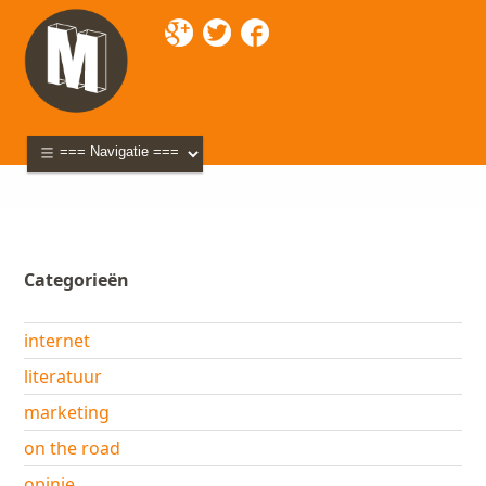
Mixette
>
Blog
> seconflife
Categorieën
internet
literatuur
marketing
on the road
opinie