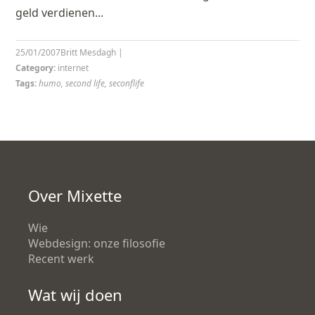
geld verdienen...
25/01/2007
Britt Mesdagh
|
Category:
internet
Tags:
humo
,
second life
,
seconflife
Over Mixette
Wie
Webdesign: onze filosofie
Recent werk
Wat wij doen