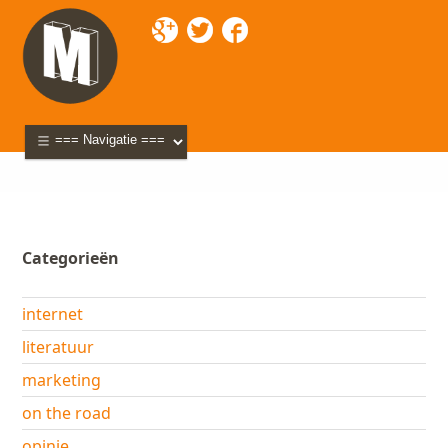
Mixette
>
Blog
> sida
Categorieën
internet
literatuur
marketing
on the road
opinie