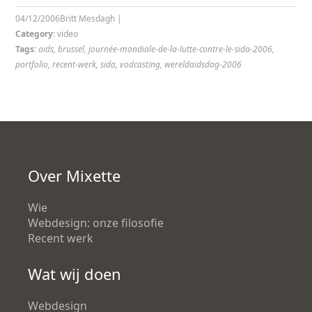
04/12/2006
Britt Mesdagh
|
Category:
video
Tags:
aids
,
brussel
,
journée-mondiale-de-la-lutte-contre-le-sida-2006
,
portfolio
,
recent-werk
,
sida
,
vodcasting
,
wereldaidsdag-2006
Over Mixette
Wie
Webdesign: onze filosofie
Recent werk
Wat wij doen
Webdesign