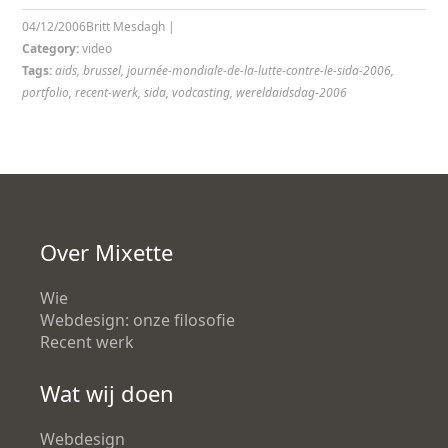
04/12/2006
Britt Mesdagh
|
Category:
video
Tags:
aids
,
brussel
,
journée-mondiale-de-la-lutte-contre-le-sida-2006
,
portfolio
,
recent-werk
,
sida
,
vodcasting
,
wereldaidsdag-2006
Over Mixette
Wie
Webdesign: onze filosofie
Recent werk
Wat wij doen
Webdesign