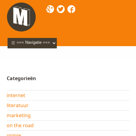
Mixette
>
Blog
> wereldaidsdag-2006
Categorieën
internet
literatuur
marketing
on the road
opinie