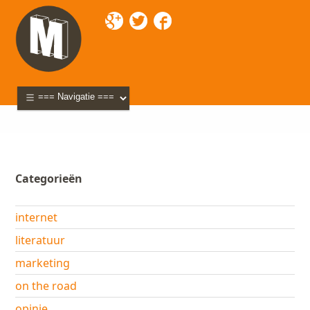
Mixette
>
Blog
> creative-commons-license
Categorieën
internet
literatuur
marketing
on the road
opinie