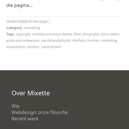
die pagina...
06/06/2008
Britt Mesdagh
|
Category:
marketing
Tags:
copyright
,
creative-commons-license
,
flickr
,
fotografen
,
fotos-stelen
,
gazet-van-antwerpen
,
ine-dehandschutter
,
klachten
,
kranten
,
marketing
,
monuments
,
random
,
russel-brand
Over Mixette
Wie
Webdesign: onze filosofie
Recent werk