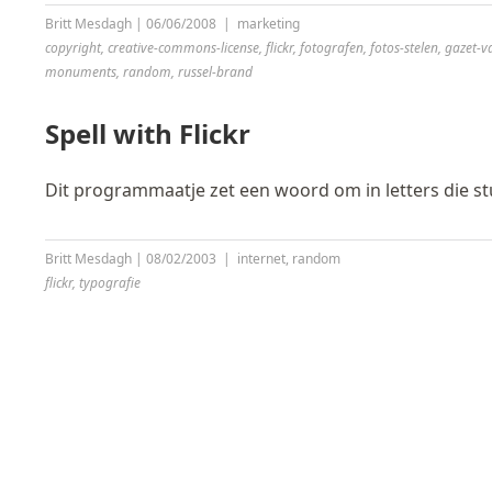
Britt Mesdagh
|
06/06/2008
|
marketing
copyright
,
creative-commons-license
,
flickr
,
fotografen
,
fotos-stelen
,
gazet-v
monuments
,
random
,
russel-brand
Spell with Flickr
Dit programmaatje zet een woord om in letters die stu
Britt Mesdagh
|
08/02/2003
|
internet
,
random
flickr
,
typografie