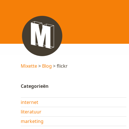
Mixette
>
Blog
> flickr
Categorieën
internet
literatuur
marketing