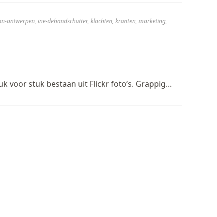
an-antwerpen
,
ine-dehandschutter
,
klachten
,
kranten
,
marketing
,
k voor stuk bestaan uit Flickr foto’s. Grappig…