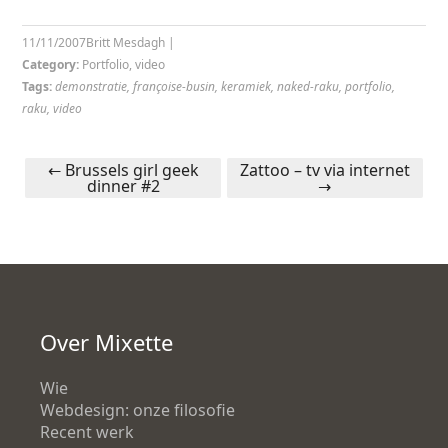
11/11/2007
Britt Mesdagh
|
Category:
Portfolio
,
video
Tags:
demonstratie
,
françoise-busin
,
keramiek
,
naked-raku
,
portfolio
,
raku
,
video
←
Brussels girl geek
Zattoo – tv via internet
dinner #2
→
Post navigation
Over Mixette
Wie
Webdesign: onze filosofie
Recent werk