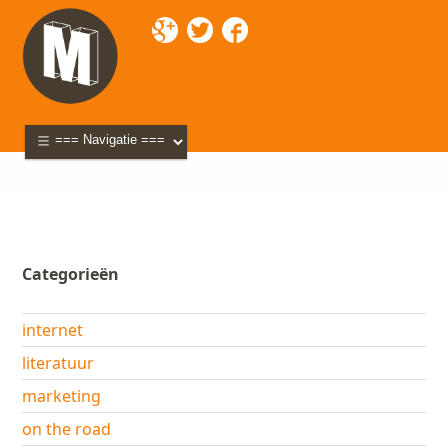
Mixette
>
Blog
>
Portfolio
> Video Naked Raku –
Françoise Busin
Categorieën
internet
literatuur
marketing
on the road