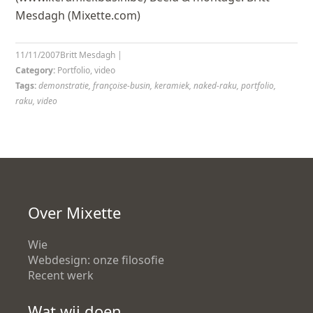
Mesdagh (Mixette.com)
11/11/2007
Britt Mesdagh
|
Category:
Portfolio
,
video
Tags:
demonstratie
,
françoise-busin
,
keramiek
,
naked-raku
,
portfolio
,
raku
,
video
Over Mixette
Wie
Webdesign: onze filosofie
Recent werk
Wat wij doen