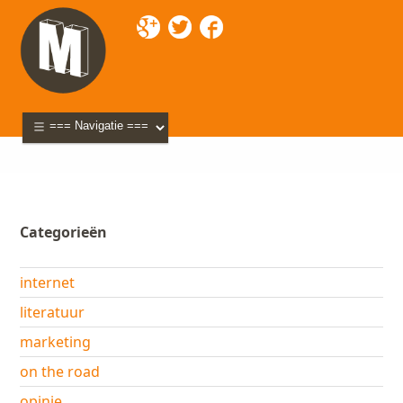
Mixette
>
Blog
> keramiek
Categorieën
internet
literatuur
marketing
on the road
opinie