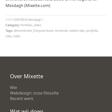
Mesdagh (Mixette.com)
11/11/2007
Britt Mesdagh
|
Category:
Portfolio
,
video
Tags:
demonstratie
,
françoise-busin
,
keramiek
,
naked-raku
,
portfolio
,
raku
,
video
Over Mixette
Wie
Webdesign: onze filosofie
Recent werk
Wat wij doen