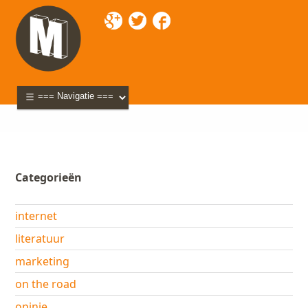
Mixette
>
Blog
> françoise-busin
Categorieën
internet
literatuur
marketing
on the road
opinie