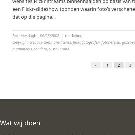
websites Flickr streams binnenhaalden op basis van t
een Flickr-slideshow toonden waarin foto’s verschen
dat op die pagina...
Britt Mesdagh
|
06/06/2008
|
marketing
copyright
,
creative-commons-license
,
flickr
,
fotografen
,
fotos-stelen
,
gazet-v
monuments
,
random
,
russel-brand
1
2
3
Wat wij doen