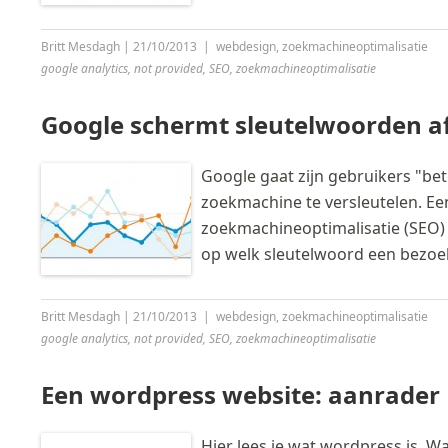
Britt Mesdagh
|
21/10/2013
|
webdesign
,
zoekmachineoptimalisatie
google analytics
,
not provided
,
SEO
,
zoekmachineoptimalisatie
Google schermt sleutelwoorden a
Google gaat zijn gebruikers "be
zoekmachine te versleutelen. Ee
zoekmachineoptimalisatie (SEO) d
op welk sleutelwoord een bezoe
Britt Mesdagh
|
21/10/2013
|
webdesign
,
zoekmachineoptimalisatie
google analytics
,
not provided
,
SEO
,
zoekmachineoptimalisatie
Een wordpress website: aanrader
Hier lees je wat wordpress is. 