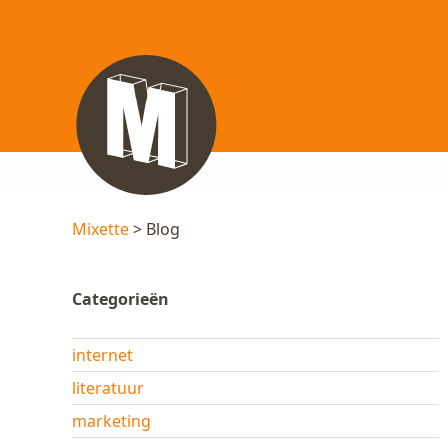
Mixette
> Blog
Categorieën
internet
literatuur
marketing