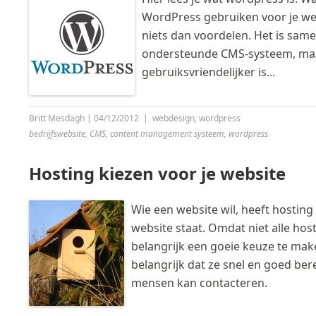
WordPress gebruiken voor je web
niets dan voordelen. Het is sam
ondersteunde CMS-systeem, maar 
gebruiksvriendelijker is...
Britt Mesdagh
|
04/12/2012
|
webdesign
,
wordpress
bedrijfswebsite
,
CMS
,
content management systeem
,
wordpress
Hosting kiezen voor je website
Wie een website wil, heeft hosting
website staat. Omdat niet alle host
belangrijk een goeie keuze te maken
belangrijk dat ze snel en goed bere
mensen kan contacteren.