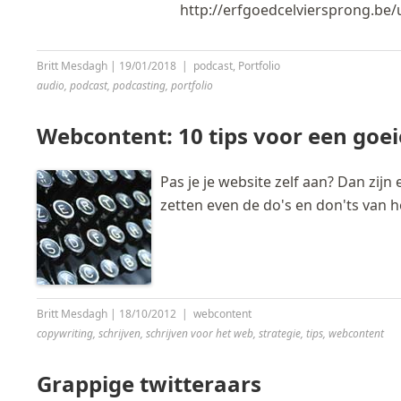
http://erfgoedcelviersprong.be
Britt Mesdagh
|
19/01/2018
|
podcast
,
Portfolio
audio
,
podcast
,
podcasting
,
portfolio
Webcontent: 10 tips voor een goei
Pas je je website zelf aan? Dan zijn 
zetten even de do's en don'ts van he
Britt Mesdagh
|
18/10/2012
|
webcontent
copywriting
,
schrijven
,
schrijven voor het web
,
strategie
,
tips
,
webcontent
Grappige twitteraars