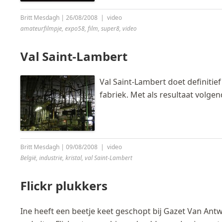
Britt Mesdagh
|
26/08/2008
|
video
amateurfilmpje
,
expo58
,
film
,
super8
,
video
Val Saint-Lambert
Val Saint-Lambert doet definitie
fabriek. Met als resultaat volgen
Britt Mesdagh
|
09/08/2008
|
video
België
,
industrie
,
kristal
,
val Saint-Lambert
Flickr plukkers
Ine heeft een beetje keet geschopt bij Gazet Van An