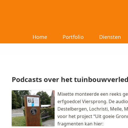
Home
Portfolio
Diensten
Podcasts over het tuinbouwverled
Mixette monteerde een reeks ge
erfgoedcel Viersprong. De audiom
Destelbergen, Lochristi, Melle,
voor het project “Uit goeie Grond
fragmenten kan hier: