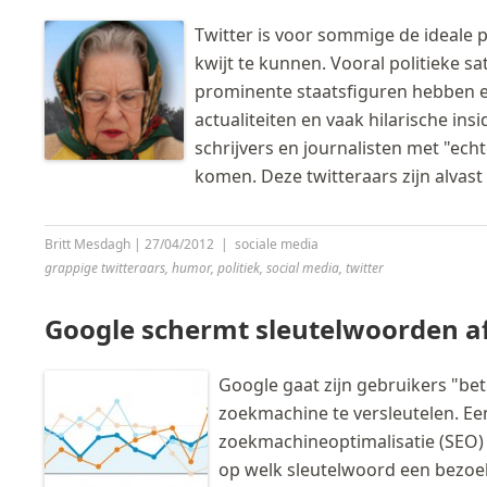
Twitter is voor sommige de ideale 
kwijt te kunnen. Vooral politieke sat
prominente staatsfiguren hebben ee
actualiteiten en vaak hilarische in
schrijvers en journalisten met "ech
komen. Deze twitteraars zijn alvast 
Britt Mesdagh
|
27/04/2012
|
sociale media
grappige twitteraars
,
humor
,
politiek
,
social media
,
twitter
Google schermt sleutelwoorden a
Google gaat zijn gebruikers "be
zoekmachine te versleutelen. Ee
zoekmachineoptimalisatie (SEO) d
op welk sleutelwoord een bezoe