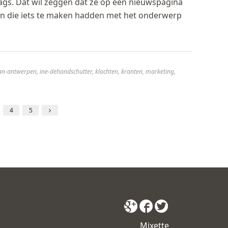
ags. Dat wil zeggen dat ze op een nieuwspagina
en die iets te maken hadden met het onderwerp
an-antwerpen
,
ine-dehandschutter
,
klachten
,
kranten
,
marketing
,
4
5
Mixette