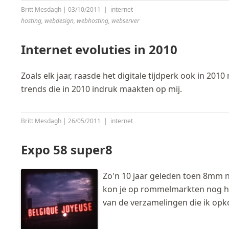
Britt Mesdagh
|
03/10/2011
|
internet
hosting
,
webdesign
,
webhosting
,
webserver
Internet evoluties in 2010
Zoals elk jaar, raasde het digitale tijdperk ook in 2010
trends die in 2010 indruk maakten op mij.
Britt Mesdagh
|
26/05/2011
|
internet
Expo 58 super8
Zo'n 10 jaar geleden toen 8mm n
kon je op rommelmarkten nog hee
van de verzamelingen die ik opk